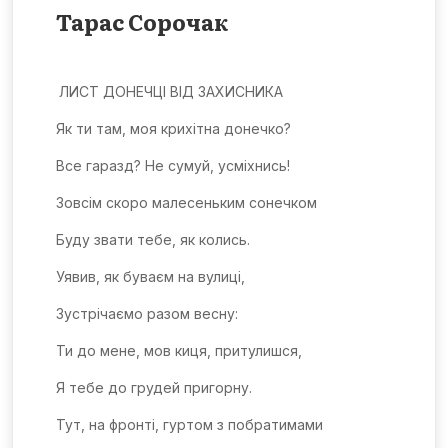
Тарас Сорочак
ЛИСТ ДОНЕЧЦІ ВІД ЗАХИСНИКА
Як ти там, моя крихітна донечко?
Все гаразд? Не сумуй, усміхнись!
Зовсім скоро малесеньким сонечком
Буду звати тебе, як колись.
Уявив, як буваєм на вулиці,
Зустрічаємо разом весну:
Ти до мене, мов киця, притулишся,
Я тебе до грудей пригорну.
Тут, на фронті, гуртом з побратимами