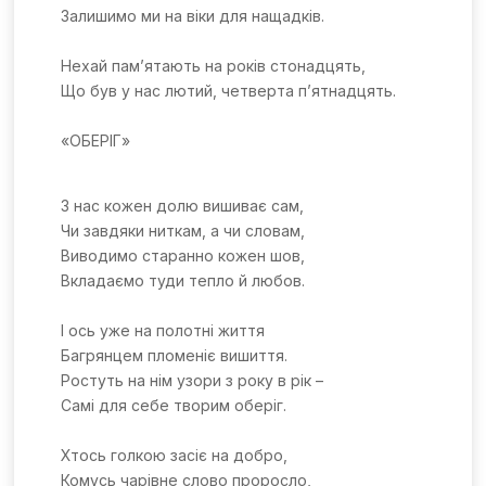
Залишимо ми на віки для нащадків.
Нехай пам’ятають на років стонадцять,
Що був у нас лютий, четверта п’ятнадцять.
«ОБЕРІГ»
З нас кожен долю вишиває сам,
Чи завдяки ниткам, а чи словам,
Виводимо старанно кожен шов,
Вкладаємо туди тепло й любов.
І ось уже на полотні життя
Багрянцем пломеніє вишиття.
Ростуть на нім узори з року в рік –
Самі для себе творим оберіг.
Хтось голкою засіє на добро,
Комусь чарівне слово проросло,