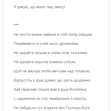
Я дякую, що мала таку змогу!
***
Не носіть важке каміння в собі попід серцем.
Повиймайте із очей своїх дровеняки…
Не кидайте людям в спини ножі та коляки.
Не шукайте ворогів помежи собою,
Щоб не виснув злоби меч вам над головою.
Відпустіть з душі думки, що їдять щоденно,
Хай гармонію пошле вам в душі Вселенна.
І, садовлячи за стіл, прийдешніх з порога,
Не забудьте тут згадати про Господа-Бога.