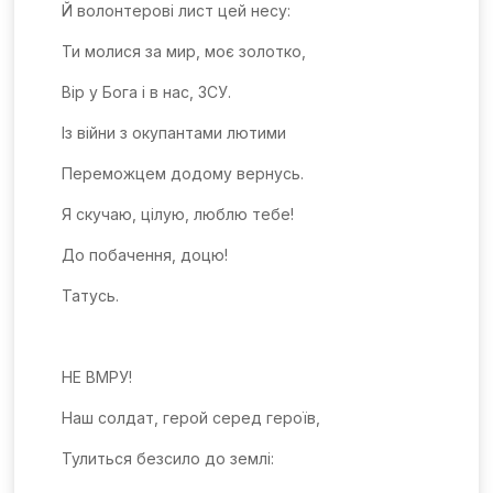
Й волонтерові лист цей несу:
Ти молися за мир, моє золотко,
Вір у Бога і в нас, ЗСУ.
Із війни з окупантами лютими
Переможцем додому вернусь.
Я скучаю, цілую, люблю тебе!
До побачення, доцю!
Татусь.
НЕ ВМРУ!
Наш солдат, герой серед героїв,
Тулиться безсило до землі: