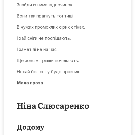
Знайди із ними відпочинок.
Вони так прагнуть тої тиші
В чужих промоклих сірих стінах.
І хай сніги не поспішають.
І заметілі не на часі,
Ще зовсім трішки почекають.
Нехай без снігу буде празник.
Мала проза
Ніна Слюсаренко
Додому