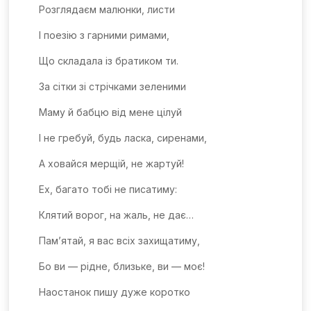
Розглядаєм малюнки, листи
І поезію з гарними римами,
Що складала із братиком ти.
За сітки зі стрічками зеленими
Маму й бабцю від мене цілуй
І не гребуй, будь ласка, сиренами,
А ховайся мерщій, не жартуй!
Ех, багато тобі не писатиму:
Клятий ворог, на жаль, не дає…
Пам’ятай, я вас всіх захищатиму,
Бо ви — рідне, близьке, ви — моє!
Наостанок пишу дуже коротко