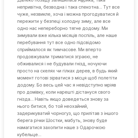
непривітна, безводна і така спекотна… Тут все
чуже, незвикле, хоча і можна прогодуватися й
пережити у безпеці холодну зиму, але все
одно нас непереборно тягне додому. Ми
зимували вже кілька місяців поспіль, але наше
перебування тут все одно підсвідомо
сприймалося як тимчасове. Ми вперто
продовжували триматися зграєю, не
обживалися і не будували гнізд, ночуючи
просто на скелях чи гілках дерев, в будь який
момент готові зірватися з місця щоб полетіти
додому. Бо весь цей час я невідступно мріяв
про домівку, коли нарешті дістануся свого
гнізда… Навіть якщо доведеться знову за
нього битися, бо той неохайний,
задерикуватий чорногуз, що прилітав з іншого
берега річки Шостки, мабуть, знову буде
намагатися захопити наше з Одарочкою
кубельце…