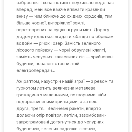
озброєння. І хоча інстинкт неухильно веде нас
вперед, мені все важче впізнати краєвиди
внизу
—
чим ближче до східних кордонів, тим
більше чорної, вигорілилої землі,
перетворених на суцільні руїни міст. Дорогу
додому вдається вгадати хіба що по обрисам
водойм
—
річок і озер. Замість зеленого
лісового пейзажу
—
чорні обвуглені клапті,
замість чепурних, галасливих сіл
—
зруйновані
будинки, повалені стовпи ліній
електропередач…
Аж раптом, назустріч нашій зграї
—
з ревом та
гуркотом летить величезна металева
громадина з маленькими, потворними, ніби
недорозвиненими крильцями, а за нею
—
друга, третя… Величезні ракети, вперто
долаючи опір повітря, летіли, зазомбовані-
запрограмовані дотягнутися до чепурних
будиночків, зелених садочків-лісочків,