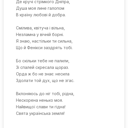
Де кручі стрімкого Дніпра,
Душа моя лине галопом
В країну любові й добра.
Смілива, квітуча і вільна,
Незламна у вічній борні.
Я знаю, настільки ти сильна,
Що й Фенікси заздрять тобі.
Бо скільки тебе не палили,
Зі спалей скресала щораз.
Орда ж бо не знає: несила
Здолати той дух, що не згас.
Вклоняюсь до ніг тобі, рідна,
Нескорена ненько моя.
Найвищої слави ти гідна!
Свята українська земля!