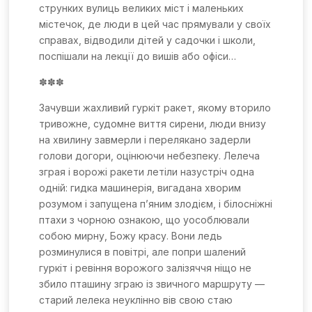
струнких вулиць великих міст і маленьких
містечок, де люди в цей час прямували у своїх
справах, відводили дітей у садочки і школи,
поспішали на лекції до вишів або офіси…
✽✽✽
Зачувши жахливий гуркіт ракет, якому вторило
тривожне, судомне виття сирени, люди внизу
на хвилину завмерли і перелякано задерли
голови догори, оцінюючи небезпеку. Лелеча
зграя і ворожі ракети летіли назустріч одна
одній: гидка машинерія, вигадана хворим
розумом і запущена п’яним злодієм, і білосніжні
птахи з чорною ознакою, що уособлювали
собою мирну, Божу красу. Вони ледь
розминулися в повітрі, але попри шалений
гуркіт і ревіння ворожого залізяччя ніщо не
збило пташину зграю із звичного маршруту
—
старий лелека неуклінно вів свою стаю