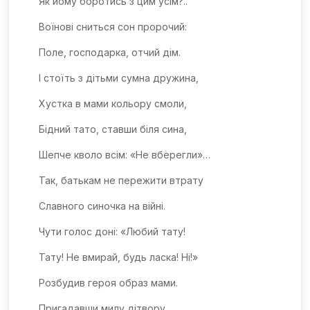
Як йому боротись з цим усім?..
Воїнові сниться сон пророчий:
Поле, господарка, отчий дім.
І стоїть з дітьми сумна дружина,
Хустка в мами кольору смоли,
Бідний тато, ставши біля сина,
Шепче кволо всім: «Не вберегли»…
Так, батькам не пережити втрату
Славного синочка на війні.
Чути голос доні: «Любий тату!
Тату! Не вмирай, будь ласка! Ні!»
Розбудив героя образ мами.
Пригадавши милу дітвору,