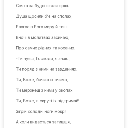
Свята за будні стали гірші.
Душа щосили б’є на сполах,
Благає в Бога миру й тиші.
Вночі в молитвах засинаю,
Про самих рідних та коханих.
-Ти чуєш, Господи, я знаю,
Ти поряд з ними на завданнях.
Ти, Боже, бачиш їх очима,
Ти мерзнеш з ними у окопах.
Ти, Боже, в скруті їх підтримай!
Зігрій холодні ноги мокрі!
А коли видасться затишшя,