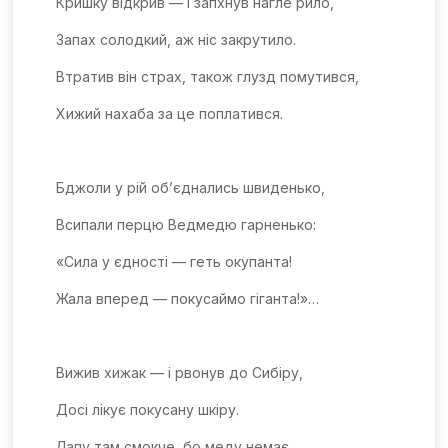
Кришку відкрив — і запхнув нагле рило,
Запах солодкий, аж ніс закрутило.
Втратив він страх, також глузд помутився,
Хижий нахаба за це поплатився.
Бджоли у рій об’єднались швиденько,
Всипали перцю Ведмедю гарненько:
«Сила у єдності — геть окупанта!
Жала вперед — покусаймо гіганта!»…
Вижив хижак — і рвонув до Сибіру,
Досі лікує покусану шкіру.
Лапу там смокче, бо меду немає,