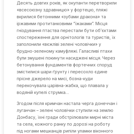
Десять довгих років, як окупанти перетворили
«всесоюзну здравницю» у фортецю, пляжі
вкрилися бетонними «зубами дракона» та
іржавими протитанковими “їжаками”. Місця
гніздування птаства перестали бути об’єктами
спостереження для орнітологів та туристів, їх
заполонили «вєжліві зелені чоловічки» у
брудно-зеленому камуфляжі. Галасливі птахи
були змушені покинути насиджені місця. Через
бетонування фундаментів фортечних споруд
змістилися шари ґрунту і пересохло єдине
прісне джерело на мисі, бозна-куди
перекочувала царівна-жабка, що плавала у
водяній купелі струмка…
Згодом після кримчан настала черга донеччан і
луганчан – зелені чоловічки ступили на землю
Донбасу, їхні гради обстрілювали мирні міста
та села, кожного ранку по дорозі на роботу
під ногами мешканців рипіли уламки віконного