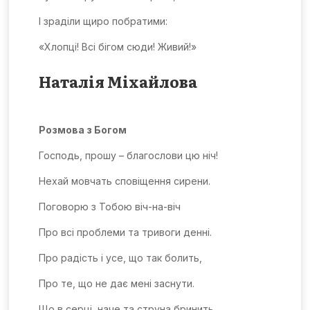
І зраділи щиро побратими:
«Хлопці! Всі бігом сюди! Живий!»
Наталія Міхайлова
Розмова з Богом
Господь, прошу – благослови цю ніч!
Нехай мовчать сповіщення сирени.
Поговорю з Тобою віч-на-віч
Про всі проблеми та тривоги денні.
Про радість і усе, що так болить,
Про те, що не дає мені заснути.
Що в серці, наче та струна бринить,