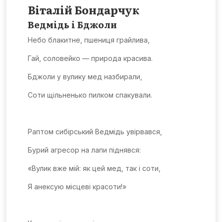
Віталій Бондарчук
Ведмідь і Бджоли
Небо блакитне, пшениця грайлива,
Гай, соловейко — природа красива.
Бджоли у вулику мед назбирали,
Соти щільненько пилком спакували.
Раптом сибірський Ведмідь увірвався,
Бурий агресор на лапи піднявся:
«Вулик вже мій: як цей мед, так і соти,
Я анексую місцеві красоти!»