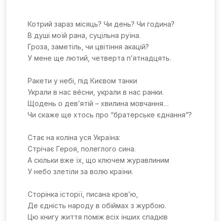
Котрий зараз місяць? Чи день? Чи година?
В душі моїй рана, суцільна руїна.
Гроза, заметіль, чи цвітіння акацій?
У мене ще лютий, четверта п’ятнадцять.
Ракети у небі, під Києвом танки
Украли в нас вéсни, украли в нас ранки.
Щодень о дев’ятій – хвилина мовчання…
Чи скаже ще хтось про “братерське єднання”?
Стає на коліна уся Україна:
Стрічає Героя, полеглого сина.
А скільки вже їх, що ключем журавлиним
У небо злетіли за волю країни.
Сторінка історії, писана кров’ю,
Де єдність народу в обіймах з журбою.
Цю книгу життя поміж всіх інших спадків