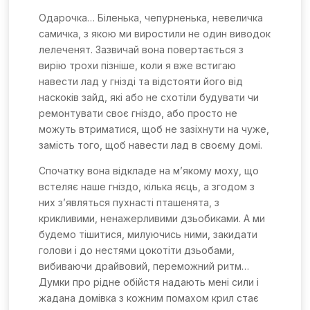
Одарочка… Біленька, чепурненька, невеличка
самичка, з якою ми виростили не один виводок
лелеченят. Зазвичай вона повертається з
вирію трохи пізніше, коли я вже встигаю
навести лад у гнізді та відстояти його від
наскоків зайд, які або не схотіли будувати чи
ремонтувати своє гніздо, або просто не
можуть втриматися, щоб не зазіхнути на чуже,
замість того, щоб навести лад в своєму домі.
Спочатку вона відкладе на м’якому моху, що
встеляє наше гніздо, кілька яєць, а згодом з
них з’являться пухнасті пташенята, з
крикливими, ненажерливими дзьобиками. А ми
будемо тішитися, милуючись ними, закидати
голови і до нестями цокотіти дзьобами,
вибиваючи драйвовий, переможний ритм…
Думки про рідне обійстя надають мені сили і
жадана домівка з кожним помахом крил стає