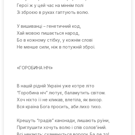
Герої ж у цей час на міннім полі
Зі зброєю в руках гаптують волю.
У вишиванці – генетичний код,
Хай мовою пишається народ,
Бо в кожному стібку, у кожнім слові
Не менше сили, ніж в потужній зброї.
«ГОРОБИНА НІЧ»
В нашій рідній Україні уже котре літо
“Горобина ніч” лютує, баламутить світом.
Хоч ніхто її не кликав, влетіла, як вихор.
Вся країна Бога просить, аби лихо тихо.
Крешуть “градів” канонади, лишають руїни,
Приглушити хочуть волю і спів солов’їний.
Всі чекають: схаменуться вороги. Ба де то!