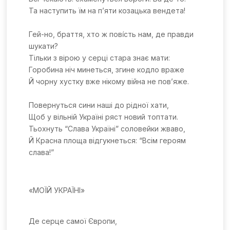
Та наступить їм на п’яти козацька вендета!
Гей-но, браття, хто ж пові́сть нам, де правди
шукати?
Тільки з вірою у серці стара знає мати:
Горобина ніч минеться, згине кодло враже
Й чорну хустку вже нікому війна не пов’яже.
Повернуться сини наші до рідної хати,
Щоб у вільній Україні ряст новий топтати.
Тьохнуть “Слава Україні” соловейки жваво,
Й Красна площа відгукнеться: “Всім героям
слава!”
«МОЇЙ УКРАЇНІ»
Де серце самої Європи,