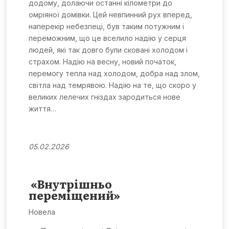
додому, долаючи останні кілометри до
омріяної домівки. Цей невпинний рух вперед,
наперекір небезпеці, був таким потужним і
переможним, що це вселило надію у серця
людей, які так довго були сковані холодом і
страхом. Надію на весну, новий початок,
перемогу тепла над холодом, добра над злом,
світла над темрявою. Надію на те, що скоро у
великих лелечих гніздах зародиться нове
життя…
05.02.2026
«Внутрішньо
переміщений»
Новела