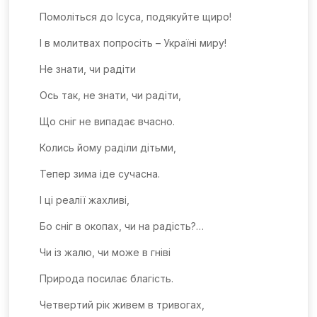
Помоліться до Ісуса, подякуйте щиро!
І в молитвах попросіть – Україні миру!
Не знати, чи радіти
Ось так, не знати, чи радіти,
Що сніг не випадає вчасно.
Колись йому раділи дітьми,
Тепер зима іде сучасна.
І ці реалії жахливі,
Бо сніг в окопах, чи на радість?…
Чи із жалю, чи може в гніві
Природа посилає благість.
Четвертий рік живем в тривогах,