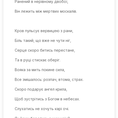
Ранений в нерівному двобої,
Він лежить між мертвих москалів.
Кров пульсує вервицею з рани,
Біль такий, що вже не чути ніг,
Серце скоро битись перестане,
Та в руці стискає оберіг.
Вояка за мить покине сила,
Все змішалось: розпач, втома, страх.
Скоро подарує ангел крила,
Щоб зустрітись з Богом в небесах.
Слухатись не хочуть карі очі.