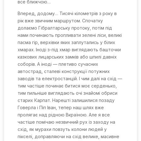
все ближчою…
Вперед, додому… Тисячі кілометрів з року в
рік вже звичним маршрутом. Спочатку
долаємо Гібралтарську протоку, потім під
нами починають пропливати зелені ліси, великі
пасма гір, верхівки яких заплутались у білих
хмарах. Іноді з-під хмар виглядають башточки
казкових лицарських замків або шпилі давніх
соборів. А іноді
—
плетиво сучасних
автострад, сталеві конструкції потужних
заводів та електростанцій. І чим далі на схід
—
тим частіше починає битися моє серденько,
тим пильніше виглядають очі знайомі обриси
старих Карпат. Нарешті залишилися позаду
Говерла і Піп Іван, тепер наш шлях вже
пролягає над рідною Вкраїною. Але я все
частіше помічаю незвичний рух із заходу на
схід, як мурахи повзуть колони людей у
пікселі, доправляючи на схід велике, масивне