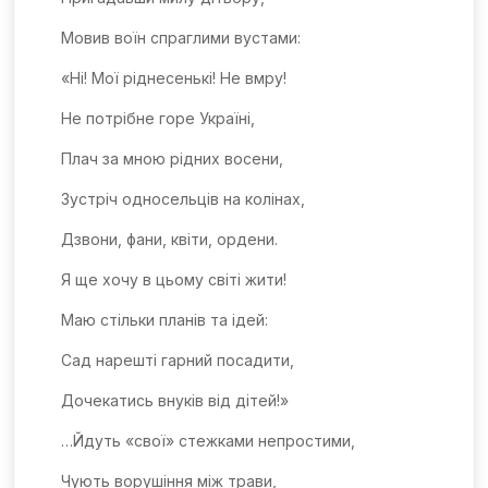
Мовив воїн спраглими вустами:
«Ні! Мої ріднесенькі! Не вмру!
Не потрібне горе Україні,
Плач за мною рідних восени,
Зустріч односельців на колінах,
Дзвони, фани, квіти, ордени.
Я ще хочу в цьому світі жити!
Маю стільки планів та ідей:
Сад нарешті гарний посадити,
Дочекатись внуків від дітей!»
…Йдуть «свої» стежками непростими,
Чують ворушіння між трави,