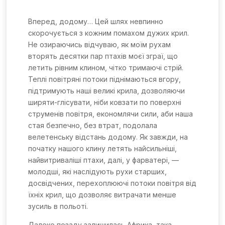
Вперед, додому… Цей шлях невпинно
скорочується з кожним помахом дужих крил.
Не озираючись відчуваю, як моїм рухам
вторять десятки пар птахів моєї зграї, що
летить рівним клином, чітко тримаючі стрій.
Теплі повітряні потоки піднімаються вгору,
підтримують наші великі крила, дозволяючи
ширяти-глісувати, ніби ковзати по поверхні
струменів повітря, економлячи сили, аби наша
стая безпечно, без втрат, подолала
велетенську відстань додому. Як завжди, на
початку нашого клину летять найсильніші,
найвитриваліші птахи, далі, у фарватері,
—
молодші, які наслідують рухи старших,
досвідчених, перехоплюючі потоки повітря від
їхніх крил, що дозволяє витрачати менше
зусиль в польоті.
Далеко позаду залишилась Африка, така