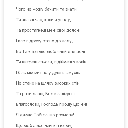
Чого не можу бачити та знати.
Ти знаєш час, коли я упаду,
Та простягнеш мені свої долоні.
І все відразу стане до ладу,
Бо Ти є Батько люблячий для доні.
Ти витреш сльози, підіймеш з колін,
І біль мій миттю у душі вгамуєш.
Не стане на шляху високих стін,
Та рани давні, Боже залікуєш.
Благослови, Господь прошу цю ніч!
Я дякую Тобі за цю розмову!
Що відбулася нині віч на віч,