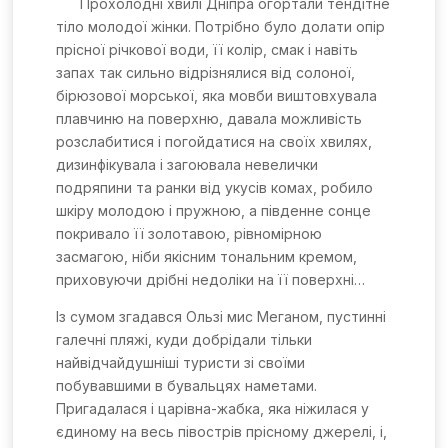
Прохолодні хвилі Дніпра огортали тендітне
тіло молодої жінки. Потрібно було долати опір
прісної річкової води, її колір, смак і навіть
запах так сильно відрізнялися від солоної,
бірюзової морської, яка мовби виштовхувала
плавчиню на поверхню, давала можливість
розслабитися і погойдатися на своїх хвилях,
дизинфікувала і загоювала невелички
подряпини та ранки від укусів комах, робило
шкіру молодою і пружною, а південне сонце
покривало її золотавою, рівномірною
засмагою, ніби якісним тональним кремом,
приховуючи дрібні недоліки на її поверхні…
Із сумом згадався Ользі мис Меганом, пустинні
галечні пляжі, куди добрідали тільки
найвідчайдушніші туристи зі своїми
побувавшими в бувальцях наметами.
Пригадалася і царівна-жабка, яка ніжилася у
єдиному на весь півострів прісному джерелі, і,