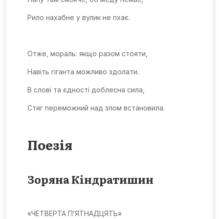
Рило нахабне у вулик не пхає.
Отже, мораль: якщо разом стояти,
Навіть гіганта можливо здолати.
В слові та єдності доблесна сила,
Стяг переможний над злом встановила.
Поезія
Зоряна Кіндратишин
«ЧЕТВЕРТА П’ЯТНАДЦЯТЬ»