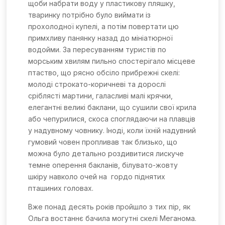
щоби набрати воду у пластикову пляшку,
тваринку потрібно було виймати із
прохолодної купелі, а потім повертати цю
примхливу панянку назад до мініатюрної
водойми. За пересуванням туристів по
морським хвилям пильно спостерігало місцеве
птаство, що рясно обсіло прибрежні скелі:
молоді строкато-коричневі та дорослі
сріблясті мартини, галасливі малі крячки,
елегантні великі баклани, що сушили свої крила
або чепурилися, скоса споглядаючи на плавців
у надувному човнику. Іноді, коли їхній надувний
гумовий човен пропливав так близько, що
можна було детально роздивитися лискуче
темне оперення бакланів, білувато-жовту
шкіру навколо очей на гордо піднятих
пташиних головах.
Вже понад десять років пройшло з тих пір, як
Ольга востаннє бачила могутні скелі Меганома.