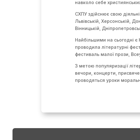
навколо себе християнських п
СХПУ здійснює свою діяльніс
Львівській, Херсонській, Дон
Вінницькій, Дніпропетровськ
Найбільшими на сьогодні є 
проводила літературні фест
фестиваль малої прози, Все
З метою популяризації літ
вечори, концерти, присвяче
проводяться уроки морально