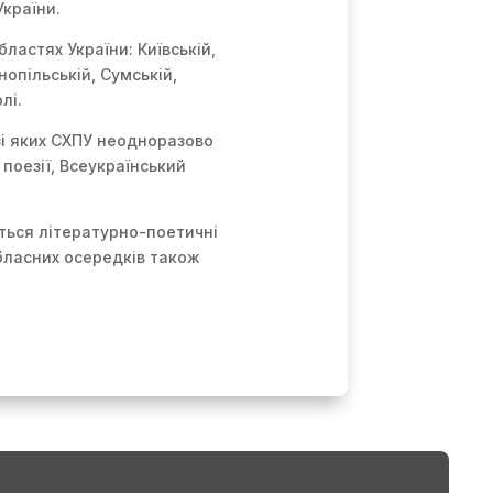
України.
ластях України: Київській,
нопільській, Сумській,
лі.
зі яких СХПУ неодноразово
поезії, Всеукраїнський
ться літературно-поетичні
обласних осередків також