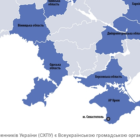
енників України (СХПУ) є Всеукраїнською громадською орган