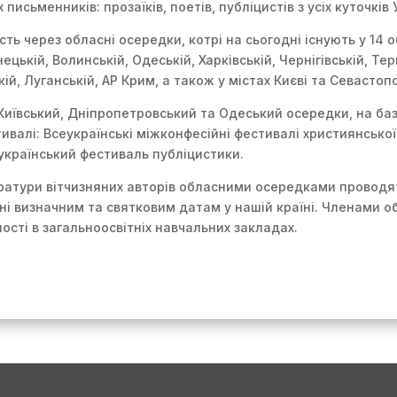
исьменників: прозаїків, поетів, публіцистів з усіх куточків 
ть через обласні осередки, котрі на сьогодні існують у 14 об
ецькій, Волинській, Одеській, Харківській, Чернігівській, Тер
ій, Луганській, АР Крим, а також у містах Києві та Севастопо
Київський, Дніпропетровський та Одеський осередки, на ба
ивалі: Всеукраїнські міжконфесійні фестивалі християнської 
український фестиваль публіцистики.
ератури вітчизняних авторів обласними осередками проводя
ні визначним та святковим датам у нашій країні. Членами 
сті в загальноосвітніх навчальних закладах.