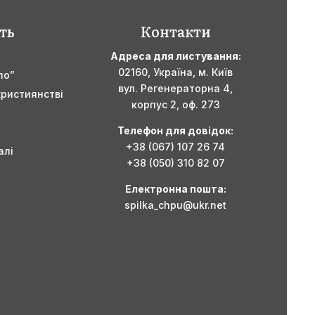
ть
Контакти
Адреса для листування:
02160,
Україна,
м. Київ
ло”
вул. Регенераторна 4,
християнстві
корпус 2, оф. 273
Телефон для довідок:
+38 (067) 107 26 74
алі
+38 (050) 310 82 07
Електронна пошта:
spilka_chpu@ukr.net