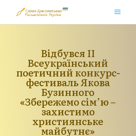
Відбувся II
Всеукраїнський
поетичний конкурс-
фестиваль Якова
Бузинного
«Збережемо сім’ю –
захистимо
християнське
майбутнє»