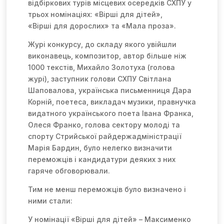
відбіркових турів місцевих осередків СХПУ у
трьох номінаціях: «
В
ірші
для дітей
»,
«
В
ірші
для дорослих
» та «Мала проза».
Журі конкурсу, до складу якого увійшли
виконавець, композитор, автор більше ніж
1000 текстів, Михайло Золотуха (голова
журі), заступник голови СХПУ Світлана
Шаповалова, українська письменниця Дара
Корній, поетеса, викладач музики, правнучка
видатного українського поета Івана Франка,
Олеся Франко, голова сектору молоді та
спорту Стрийської райдержадміністрації
Марія Бардин, було нелегко визначити
переможців і кандидатури деяких з них
гаряче обговорювали.
Тим не менш переможців було визначено і
ними стали:
У номінації «Вірші для дітей» – Максименко