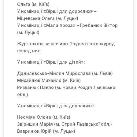
Ольга (м. Київ)
У номінації «
В
ірші
для дорослих» –
Міцевська Ольга (м. Луцьк)
У номінації «Мала проза» – Гребенюк Віктор
(м. Луцьк)
Журі також визначило Лауреатів конкурсу,
серед них:
У номінації «
В
ірші
для дітей»:
Данилевська-Милян Мирослава (м. Львів)
Михайлюк Михайло (м. Київ)
Ризванюк Павло (м. Новий Розділ Львівської
обл.)
У номінації «
В
ірші
для дорослих»:
Несміян Олена (м. Київ)
Звіришин Марія (м. Стрий Львівської обл.)
Вавринюк Юрій (м. Луцьк)