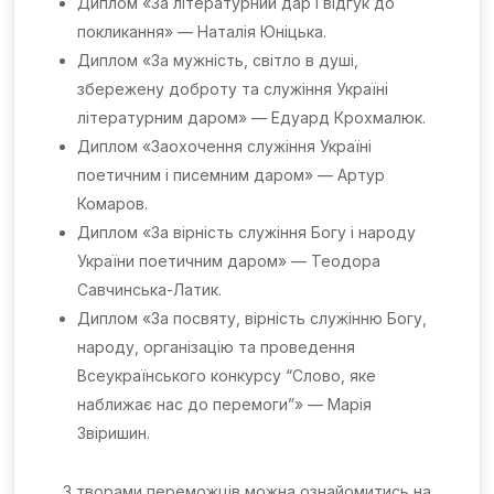
Диплом «За літературний дар і відгук до
покликання» — Наталія Юніцька.
Диплом «За мужність, світло в душі,
збережену доброту та служіння Україні
літературним даром» — Едуард Крохмалюк.
Диплом «Заохочення служіння Україні
поетичним і писемним даром» — Артур
Комаров.
Диплом «За вірність служіння Богу і народу
України поетичним даром» — Теодора
Савчинська-Латик.
Диплом «За посвяту, вірність служінню Богу,
народу, організацію та проведення
Всеукраїнського конкурсу “Слово, яке
наближає нас до перемоги”» — Марія
Звіришин.
З творами переможців можна ознайомитись на