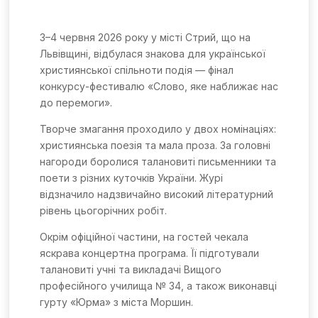
3–4 червня 2026 року у місті Стрий, що на
Львівщині, відбулася знакова для української
християнської спільноти подія — фінал
конкурсу-фестивалю «Слово, яке наближає нас
до перемоги».
Творче змагання проходило у двох номінаціях:
християнська поезія та мала проза. За головні
нагороди боролися талановиті письменники та
поети з різних куточків України. Журі
відзначило надзвичайно високий літературний
рівень цьогорічних робіт.
Окрім офіційної частини, на гостей чекала
яскрава концертна програма. Її підготували
талановиті учні та викладачі Вищого
професійного училища № 34, а також виконавці
гурту «Юрма» з міста Моршин.